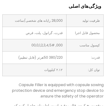
ویژگی‌های اصلی
ظرفیت تولید
28,000 رایانه های شخصی/ساعت
محصول قابل اجرا
قدرت، گرانول، پلت، قرص
کپسول مناسب
000, 00,0,1,2,3,4,5#
قدرت:
380/220 50هرتز (قابل تنظیم)
توان کل:
۲.۱۲ کیلووات
Capsule Filler is equipped with capsule sowing
protection device and emergency stop device to
.
ensure the safety of the operator
موقعیت پخ کردن قالب دقیق است, اطمینان حاصل کنید که