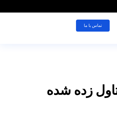
تماس با ما
اول زده شده
DDP Flat Plate Blister P
, کپسول ها,
and
other solid-dose pharmaceutical product