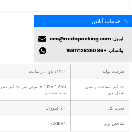
خدمات آنلاین
ویژگی‌های اصلی
ایمیل: ceo@ruidapacking.com
واتساپ: +86 15817128250
ظرفیت تولید
۱۱۲۲۰ تاول در ساعت
حداکثر مساحت و عمق
شکل‌دهی
ساخته شده)
قدرت کل
۷.۰ کیلووات
شاخص نویز
<72dBA