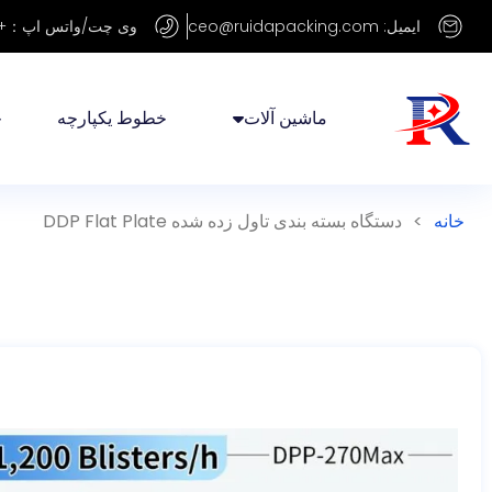
ایمیل: ceo@ruidapacking.com
وی چت/واتس اپ：+86 15817128250
ماشین آلات
خطوط یکپارچه
خ
خانه
>
دستگاه بسته بندی تاول زده شده DDP Flat Plate