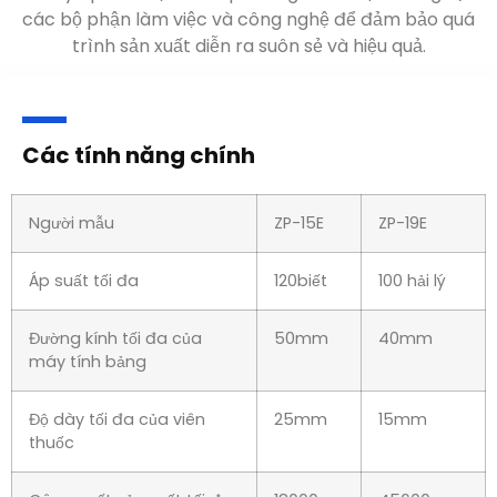
các bộ phận làm việc và công nghệ để đảm bảo quá
trình sản xuất diễn ra suôn sẻ và hiệu quả
.
Các tính năng chính
Người mẫu
ZP-15E
ZP-19E
Áp suất tối đa
120biết
100 hải lý
Đường kính tối đa của
50mm
40mm
máy tính bảng
Độ dày tối đa của viên
25mm
15mm
thuốc