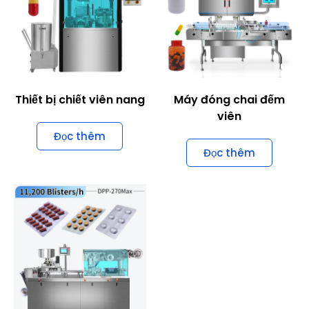
Máy đóng gói vỉ phẳng
DDP
Đọc thêm
Bạn cần máy dược phẩm cho
người có nhu cầu đặc biệt?
Đội ngũ kỹ sư giàu kinh nghiệm của chúng tôi có thể
giải quyết vấn đề của bạn!