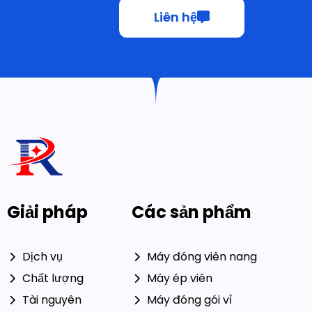
Về chúng tôi
Máy đếm tự động
Dòng tích hợp
Máy đóng hộp dược phẩm
Liên hệ với chúng tôi
E-mail: CEO@ruidapacking.com
WhatsApp: +86 15817128250
© 2024 Công ty TNHH Máy
Liên kết thân thiện:
Đóng gói
móc Đóng gói Ruida. Bảo lưu
phong phú
|
Nhà sản xuất máy
mọi quyền.
Chính sách bảo
đóng viên nang
mật