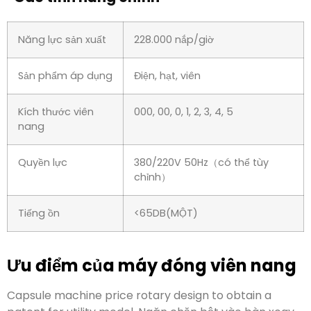
Ưu điểm của máy đóng viên nang
, Ngăn chặn bột vào bàn xoay bên trong một cách
hiệu quả, Không có ô nhiễm tràn bụi.
Kích thước máy viên nang 3 là thiết kế mô-đun, Bảo trì
và làm sạch thuận tiện, Chỉ thay thế khuôn mẫu 15
phút.
, Áp dụng điều chỉnh ba chiều, làm cho tấm đo sáng
lực đồng đều, Khối lượng điều chỉnh là chính xác và
nhanh chóng.
Các bộ phận chính