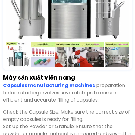
Máy sản xuất viên nang
.
:
.
:
,
,
.
.
.
,
,
.
Sạch sẽ:
,
,
.