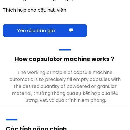
Các tính năng chính
Năng lực sản xuất
228.000 nắp/giờ
Sản phẩm áp dụng
Điện, hạt, viên
Kích thước viên
000, 00, 0, 1, 2, 3, 4, 5
nang
Quyền lực
380/220V 50Hz（có thể tùy
chỉnh）
Tiếng ồn
<65DB(MỘT)