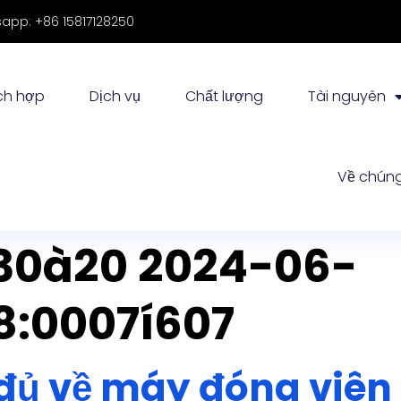
app: +86 15817128250
ch hợp
Dịch vụ
Chất lượng
Tài nguyên
30à20 2024-06-
Về chúng
8:0007
í607
đủ về máy đóng viên