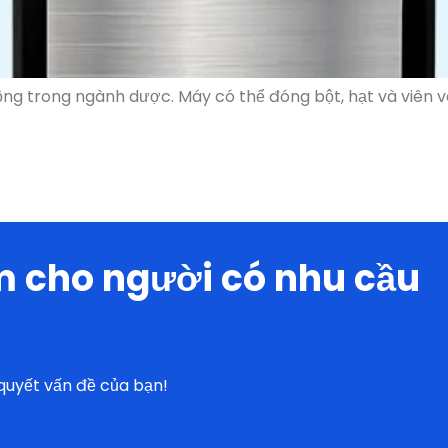
 cho người có nhu cầu
 quyết vấn đề của bạn!