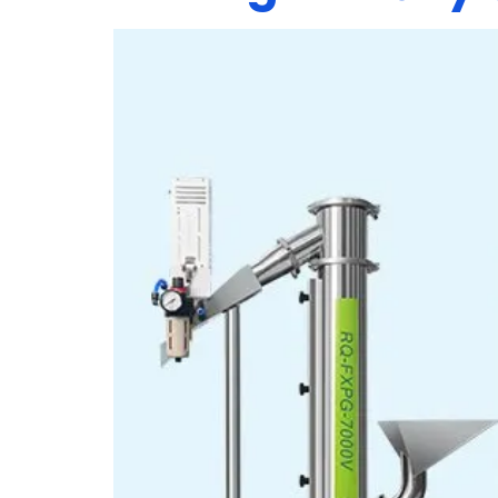
Máy đóng viên nang là thiết bị được ưa chu
viên nang #000-5.