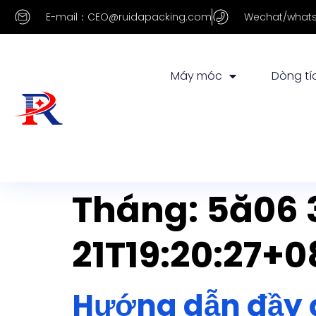
E-mail：CEO@ruidapacking.com
Wechat/whats
Máy móc
Dòng tí
Tháng:
5
ă06 
21T19
:20:27+0
Hướng dẫn đầy 