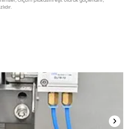
nimser, Ölçüm plakasını eşit olarak güçlendirir,
lıdır.