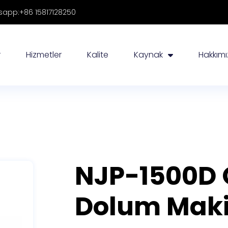
app:+86 15817128250
r
Hizmetler
Kalite
Kaynak
Hakkım
NJP-1500D 
Dolum Maki