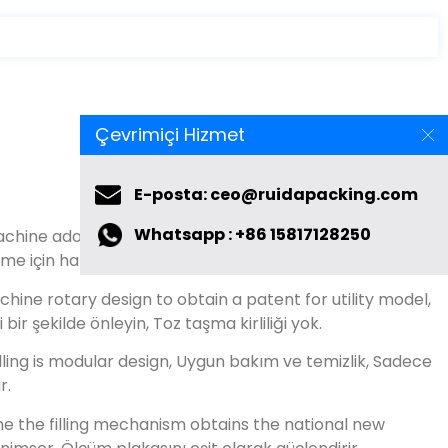
Çevrimiçi Hizmet
E-posta: ceo@ruidapacking.com
Whatsapp : +86 15817128250
chine adopts the new type of pneumatic filling
,
e için hangisi daha iyidir.
ine rotary design to obtain a patent for utility model
,
i bir şekilde önleyin, Toz taşma kirliliği yok.
ling is modular design
, Uygun bakım ve temizlik, Sadece
r.
 the filling mechanism obtains the national new