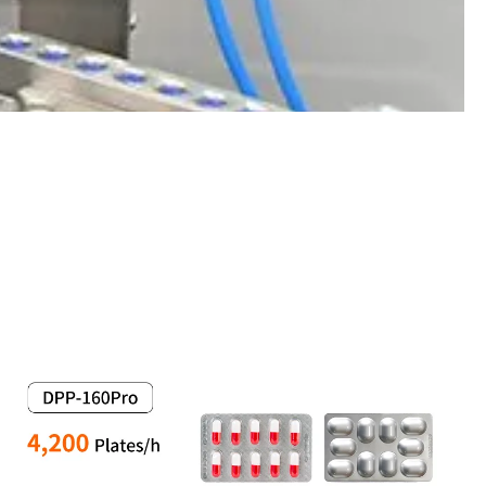
Kapsül Makinesi Yetiştiricisi