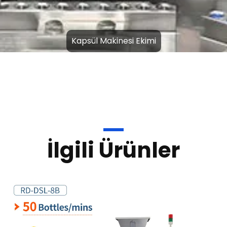
Kapsül Makinası Dolum
İlgili Ürünler