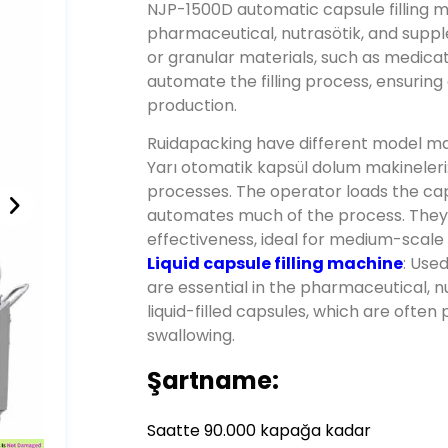
NJP-1500D automatic capsule filling m
pharmaceutical
, nutrasötik,
and suppl
or granular materials
,
such as medicat
automate the filling process
,
ensuring
production
.
Ruidapacking have different model m
Yarı otomatik kapsül dolum makineleri
processes
.
The operator loads the caps
automates much of the process
.
They
effectiveness
,
ideal for medium-scale
Liquid capsule filling machine
:
Used 
are essential in the pharmaceutical
, 
liquid-filled capsules
,
which are often p
swallowing
.
Şartname:
Saatte 90.000 kapağa kadar