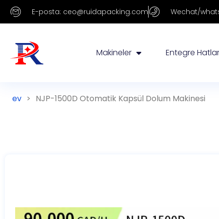
E-posta: ceo@ruidapacking.com
Wechat/whats
Makineler
Entegre Hatla
ev
>
NJP-1500D Otomatik Kapsül Dolum Makinesi