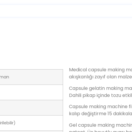
Medical capsule making ma
akışkanlığı zayıf olan malzem
aman
Capsule gelatin making mach
Dahili pikap içinde tozu etkil
Capsule making machine fil
kalıp değiştirme 15 dakikala
lebilir)
Gel capsule making machine