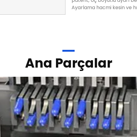
patent
, Üç boyutlu ayarı be
Ayarlama hacmi kesin ve hız
Ana Parçalar