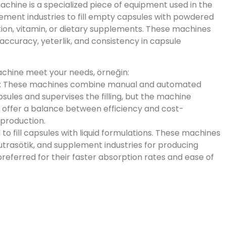
achine is a specialized piece of equipment used in the
ement industries to fill empty capsules with powdered
ion
, vitamin,
or dietary supplements
.
These machines
 accuracy
, yeterlik,
and consistency in capsule
achine meet your needs
, örneğin:
:
These machines combine manual and automated
ules and supervises the filling
,
but the machine
 offer a balance between efficiency and cost-
 production
.
to fill capsules with liquid formulations
.
These machines
nutrasötik,
and supplement industries for producing
referred for their faster absorption rates and ease of