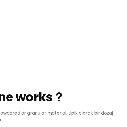
hine works？
f powdered or granular material
, tipik olarak bir dozaj
.