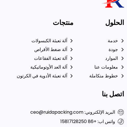
خطوط متكاملة
آلة تعبئة الأدوية في الكرتون
اتصل بنا
البريد الإلكتروني: ceo@ruidapacking.com
واتس اب: +86 15817128250
© 2024 شركة رويدا لآلات التعبئة
روابط ودية:
التعبئة الغنية
|
مصنعي
والتغليف المحدودة. جميع الحقوق
آلات تعبئة الكبسولات
محفوظة. |
سياسة الخصوصية