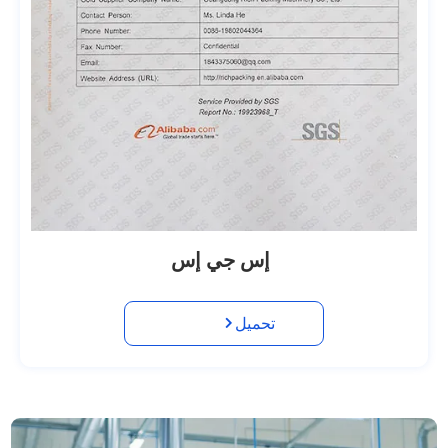
إس جي إس
تحميل