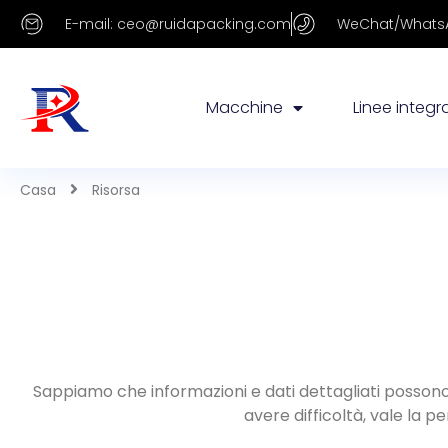
E-mail: ceo@ruidapacking.com
WeChat/WhatsA
Macchine
Linee integr
Casa
Risorsa
Sappiamo che informazioni e dati dettagliati possono 
avere difficoltà, vale la 
Tutto
Macchina per il riempimento