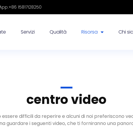
pp:+86 15817128250
ate
Servizi
Qualità
Risorsa
Chi s
centro video
essere difficili da reperire e alcuni di noi preferiscono 
pena guardare i seguenti video, che ti forniranno una pano
 di capsule
Macchina per pressatura di compresse