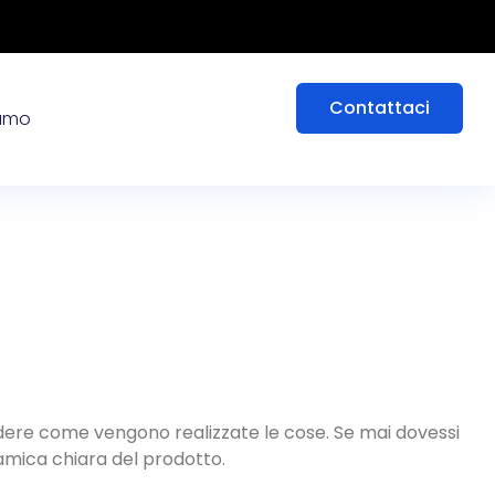
Contattaci
iamo
vedere come vengono realizzate le cose. Se mai dovessi
ramica chiara del prodotto.
Macchina di conteggio automatica