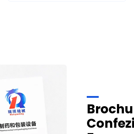
Brochur
Confez
Farmac