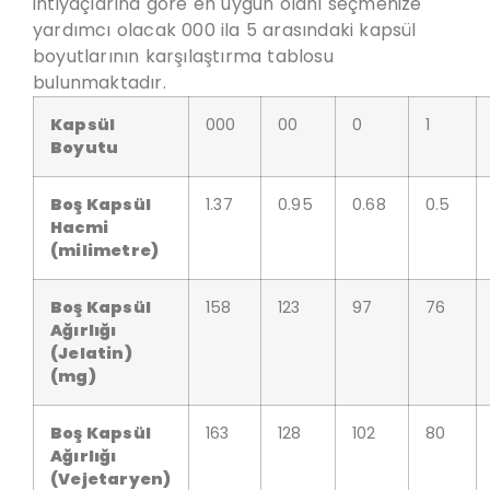
ihtiyaçlarına göre en uygun olanı seçmenize
yardımcı olacak 000 ila 5 arasındaki kapsül
boyutlarının karşılaştırma tablosu
bulunmaktadır.
Kapsül
000
00
0
1
Boyutu
Boş Kapsül
1.37
0.95
0.68
0.5
Hacmi
(milimetre)
Boş Kapsül
158
123
97
76
Ağırlığı
(Jelatin)
(mg)
Boş Kapsül
163
128
102
80
Ağırlığı
(
Vejetaryen
)