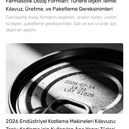
Farmasötik Dozaj Formları: Türlere İlişkin Temel
Kılavuz, Üretme, ve Paketleme Gereksinimleri
Farmasötik dozaj formlarını keşfedin, onların türleri, üretim
süreçleri, paketleme gereksinimleri, Katı ve sıvı ürünler için
ekipman seçimi.
2026 Endüstriyel Kodlama Makineleri Kılavuzu: