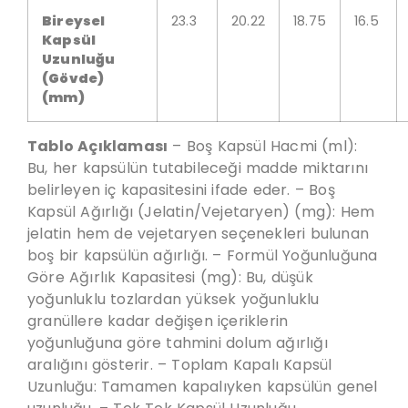
Bireysel
23.3
20.22
18.75
16.5
Kapsül
Uzunluğu
(Gövde)
(mm)
Tablo Açıklaması
– Boş Kapsül Hacmi (ml):
Bu, her kapsülün tutabileceği madde miktarını
belirleyen iç kapasitesini ifade eder. – Boş
Kapsül Ağırlığı (Jelatin/Vejetaryen) (mg): Hem
jelatin hem de vejetaryen seçenekleri bulunan
boş bir kapsülün ağırlığı. – Formül Yoğunluğuna
Göre Ağırlık Kapasitesi (mg): Bu, düşük
yoğunluklu tozlardan yüksek yoğunluklu
granüllere kadar değişen içeriklerin
yoğunluğuna göre tahmini dolum ağırlığı
aralığını gösterir. – Toplam Kapalı Kapsül
Uzunluğu: Tamamen kapalıyken kapsülün genel