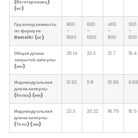
(
Вегетарианец
)
(мг)
Грузоподъемность
800
600
400
300
по формуле
–
–
–
–
Densit
й
(мг)
1600
1200
800
600
Общая длина
26.14
23.3
21.7
19.4
закрытой капсулы
(мм)
Индивидуальная
12.92
11.8
10.85
9.98
длина капсулы
(Кепка)
(мм)
Индивидуальная
23.3
20.22
18.75
16.5
длина капсулы
(Тело)
(мм)