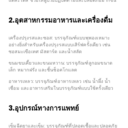
แต่ละโดส ช่วยให้ผู้ป่วยปฏิบัติตามและปลอดภัยมากขึ้น
2.อุตสาหกรรมอาหารและเครื่องดื่ม
เครื่องปรุงรสและซอส: บรรจุภัณฑ์แบบพุพองเหมาะ
อย่างยิ่งสำหรับเครื่องปรุงรสแบบเสิร์ฟครั้งเดียว เช่น
ซอสมะเขือเทศ มัสตาร์ด และน้ำสลัด
ขนมขบเคี้ยวและขนมหวาน: บรรจุภัณฑ์ลูกอมขนาด
เล็ก หมากฝรั่ง และชิ้นช็อคโกแลต
อาหารเหลว: บรรจุภัณฑ์อาหารเหลว เช่น น้ำผึ้ง น้ำ
เชื่อม และอาหารเสริมในบรรจุภัณฑ์แบบใช้ครั้งเดียว
3.อุปกรณ์ทางการแพทย์
เข็มฉีดยาและเข็ม: บรรจุภัณฑ์ที่ปลอดเชื้อและปลอดภัย