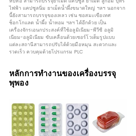
หีบห่อ สามารถบรรจุยาเม็ด แคปซูล ยาเม็ด ลูกอม บุหรี่
ไฟฟ้า แคปซูลนิ่ม ยาเม็ดน้ำผึ้งขนาดใหญ่ ฯลฯ นอกจาก
นี้ยังสามารถบรรจุของเหลว เช่น ซอสมะเขือเทศ
ช็อกโกแลต น้ำผึ้ง น้ำหอม ฯลฯ ได้อีกด้วย เป็น
เครื่องจักรเอนกประสงค์ที่ใช้อลูมิเนียม-พีวีซี อลูมิ
เนียม-อลูมิเนียม ขับเคลื่อนด้วยเซอร์โวเต็มรูปแบบ
แต่ละสถานีสามารถปรับได้ด้วยมือหมุน สะดวกและ
รวดเร็ว ควบคุมด้วยโปรแกรม PLC
หลักการทำงานของเครื่องบรรจุ
พุพอง