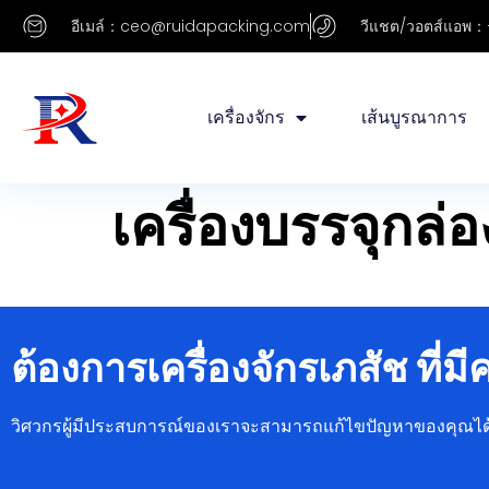
อีเมล์：ceo@ruidapacking.com
วีแชต/วอตส์แอพ：
เครื่องจักร
เส้นบูรณาการ
เครื่องบรรจุกล่อ
ต้องการเครื่องจักรเภสัช ที่
วิศวกรผู้มีประสบการณ์ของเราจะสามารถแก้ไขปัญหาของคุณได