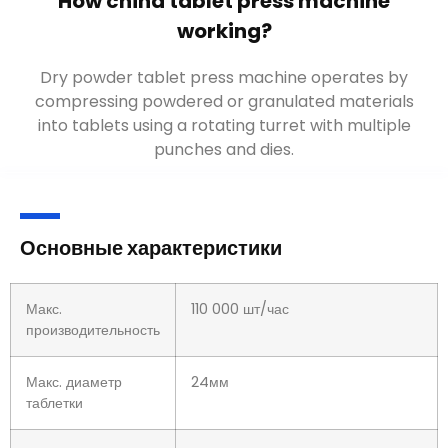
Как работает китайский таблеточный
пресс
?
Таблеточный пресс для сухого порошка работает
путем прессования порошкообразных или
гранулированных материалов в таблетки с помощью
вращающейся револьверной головки с несколькими
пуансонами и матрицами.
.
Основные характеристики
Макс.
110 000 шт/час
производительность
Макс. диаметр
24мм