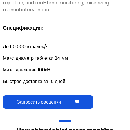
регулировка веса.
,
отказ от переполнения
,
и мониторинг
в режиме реального времени
,
минимизация ручного
вмешательства
.
Спецификация:
До 110 000 вкладок/ч
Макс. диаметр таблетки 24 мм
Макс. давление 100кН
Быстрая доставка за 15 дней
Запросить расценки