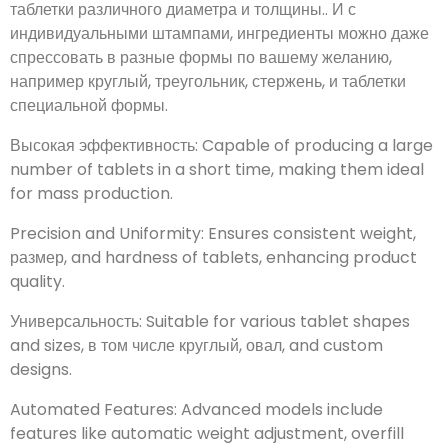
порошок и гранулы в таблетки различного диаметра и
толщины.. И с индивидуальными штампами,
ингредиенты можно даже спрессовать в разные формы
по вашему желанию, например круглый, треугольник,
стержень, и таблетки специальной формы.
Высокая эффективность:
Возможность производства
большого количества таблеток за короткое время.
,
что
делает их идеальными для массового производства
.
Точность и однородность
:
Обеспечивает постоянный вес
,
размер,
и твердость таблеток
,
повышение качества
продукции
.
Универсальность:
Подходит для планшетов различных
форм и размеров.
, в том числе круглый, овал,
и
индивидуальный дизайн
.
Автоматизированные функции
:
Усовершенствованные
модели включают такие функции, как автоматическая