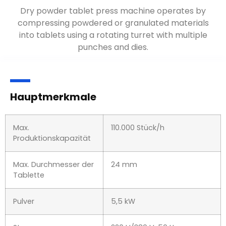
Tablette
Pulver
5,5 kW
Stromspannung
220 V/380 V, 50 Hz
(kundenspezifisch)
Abmessungen
1040×910×1690mm
Vorteile der Tablettenpresse
, Dicke, und Härte aufgrund der präzisen Kontrolle der
Kompressionskräfte, Dies führt zu einer zuverlässigen
und gleichbleibenden Tablettenqualität.
Rotationstablettenpressen zum Neupreis minimieren
Materialverschwendung durch genaue Dosierung und
Komprimierung
, Beitrag zur Wirtschaftlichkeit in der