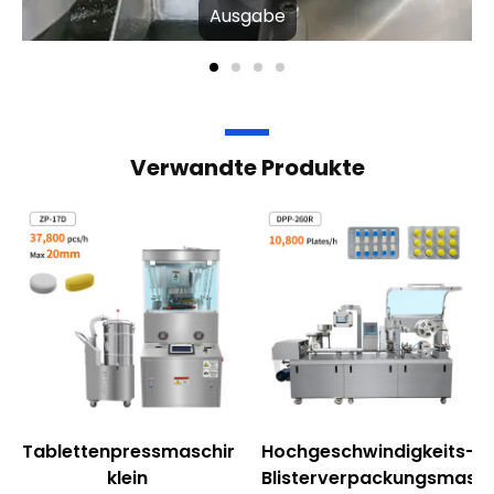
Tablettenpressmaschine
Hochgeschwindigkeits-
klein
Blisterverpackungsmasch
Mehr lesen
Mehr lesen
Zähl- und
Abfüllmaschine