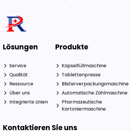
Kartoniermaschine
Kontaktieren Sie uns
E-Mail: ceo@ruidapacking.com
WhatsApp: +86 15817128250
© 2024 Ruida Packing
Freundliche Links:
Reichhaltige
Machinery Co., Ltd. Alle Rechte
Verpackung
|
Hersteller von
vorbehalten. |
Kapselfüllmaschinen
Datenschutzrichtlinie