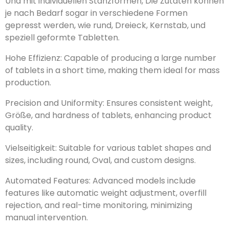
gepresst werden, wie rund, Dreieck, Kernstab, und
speziell geformte Tabletten.
Hohe Effizienz:
,
.
:
, Größe,
,
.
Vielseitigkeit:
,
, Oval,
.
:
,
,
,
.
Spezifikation:
Bis zu 110.000 Tabs/h
Max. Durchmesser der Tablette 24mm
Max. Druck 100 KN
15 Tage schnelle Lieferung