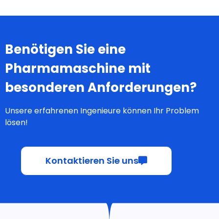
Lösungen
Produkte
Service
Kapselfüllmaschine
Qualität
Tablettenpresse
Ressource
Blisterverpackungsmaschine
Über uns
Automatische Zählmaschine
Integrierte Linien
Pharmazeutische