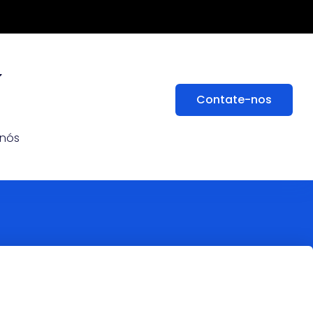
Contate-nos
 nós