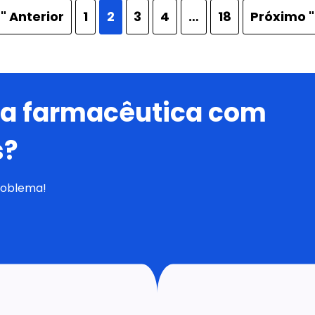
" Anterior
1
2
3
4
…
18
Próximo "
na farmacêutica com
s?
roblema!