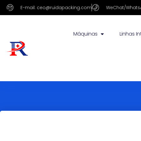
E-mail: ceo@ruidapacking.com
WeChat/WhatsA
Máquinas
Linhas I