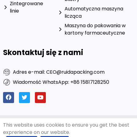
Zintegrowane
Automatyczna maszyna
linie
licząca
Maszyna do pakowania w
kartony farmaceutyczne
Skontaktuj się z nami
Adres e-mail: CEO@ruidapacking.com
Wiadomość WhatsApp: +86 15817128250
© 2024 Ruida Packing
Przyjazne linki:
Bogate
This website uses cookies to ensure you get the best
Machinery Co., Ltd. Wszelkie
pakowanie
|
Producenci
exprerience on our website.
prawa zastrzeżone. |
Polityka
maszyn do napełniania