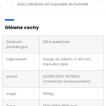
ilości tabletek lub kapsułek do butelek.
Główne cechy
Zdolność
100 butelek/min
produkcyjna
Odpowiedni
Pasuje do tabletu 3-40 mm,
kapsułka, lepki…
woltaż
AC380/220V 50/60HZ
(możliwość dostosowania)
waga
900kg
Zarys
1300×1950×1800 mm