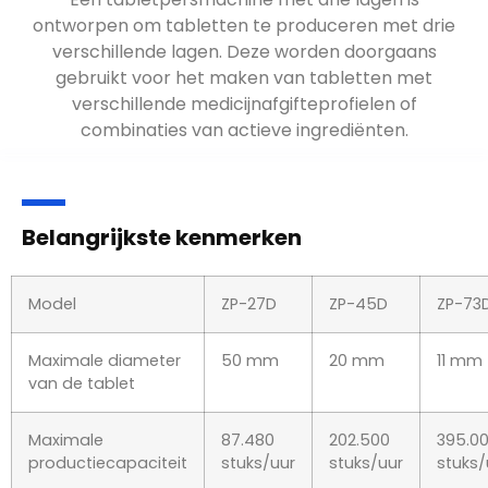
ontworpen om tabletten te produceren met drie
verschillende lagen. Deze worden doorgaans
gebruikt voor het maken van tabletten met
verschillende medicijnafgifteprofielen of
combinaties van actieve ingrediënten.
Belangrijkste kenmerken
Model
ZP-27D
ZP-45D
ZP-73
Maximale diameter
50 mm
20 mm
11 mm
van de tablet
Maximale
87.480
202.500
395.0
productiecapaciteit
stuks/uur
stuks/uur
stuks/