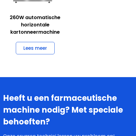
260W automatische
horizontale
kartonneermachine
Lees meer
Heeft u een farmaceutische
machine nodig? Met speciale
behoeften?