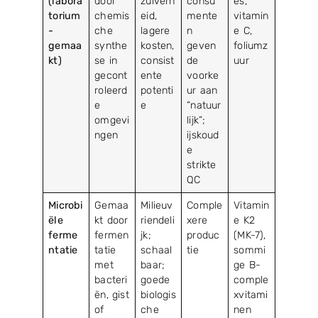
(labora
door
zuiverh
consu
es,
torium
chemis
eid,
mente
vitamin
-
che
lagere
n
e C,
gemaa
synthe
kosten,
geven
foliumz
kt)
se in
consist
de
uur
gecont
ente
voorke
roleerd
potenti
ur aan
e
e
“natuur
omgevi
lijk”;
ngen
ijskoud
e
strikte
QC
Microbi
Gemaa
Milieuv
Comple
Vitamin
ële
kt door
riendeli
xere
e K2
ferme
fermen
jk;
produc
(MK-7),
ntatie
tatie
schaal
tie
sommi
met
baar;
ge B-
bacteri
goede
comple
ën, gist
biologis
xvitami
of
che
nen