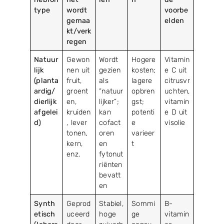
type
wordt
voorbe
gemaa
elden
kt/verk
regen
Natuur
Gewon
Wordt
Hogere
Vitamin
lijk
nen uit
gezien
kosten;
e C uit
(planta
fruit,
als
lagere
citrusvr
ardig/
groent
“natuur
opbren
uchten,
dierlijk
en,
lijker”;
gst;
vitamin
afgelei
kruiden
kan
potenti
e D uit
d)
, lever
cofact
e
visolie
tonen,
oren
varieer
kern,
en
t
enz.
fytonut
riënten
bevatt
en
Synth
Geprod
Stabiel,
Sommi
B-
etisch
uceerd
hoge
ge
vitamin