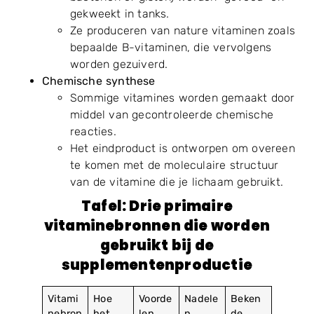
gekweekt in tanks.
Ze produceren van nature vitaminen zoals
bepaalde B-vitaminen, die vervolgens
worden gezuiverd.
Chemische synthese
Sommige vitamines worden gemaakt door
middel van gecontroleerde chemische
reacties.
Het eindproduct is ontworpen om overeen
te komen met de moleculaire structuur
van de vitamine die je lichaam gebruikt.
Tafel: Drie primaire
vitaminebronnen die worden
gebruikt bij de
supplementenproductie
Vitami
Hoe
Voorde
Nadele
Beken
nebron
het
len
n
de