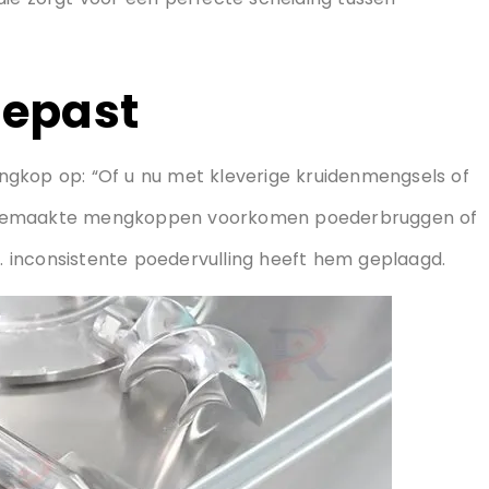
e scheiding
eregisseerd. “Precisieservomotoren regelen de rotatie
die zorgt voor een perfecte scheiding tussen
gepast
ngkop op: “Of u nu met kleverige kruidenmengsels of
t gemaakte mengkoppen voorkomen poederbruggen of
g. inconsistente poedervulling heeft hem geplaagd.