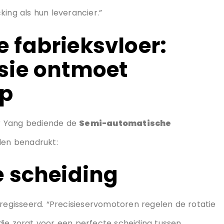
plus reiskosten)
met foto's van Ruidapacking-technici met personeel
ma, en Robinson Pharma. “De top van de wereld 500
ing als hun leverancier.”
 fabrieksvloer:
sie ontmoet
rp
eur Yang bediende de
Semi-automatische
rden benadrukt: