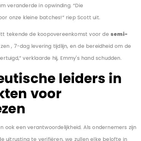
ogesprek gevoerd met zijn partner in Accra. Terwijl
lende capsulegroottes (00# naar 1#) binnen onder 30
m veranderde in opwinding. “Die
r onze kleine batches!” riep Scott uit.
Scott tekende de koopovereenkomst voor de
semi-
jzen , 7-dag levering tijdlijn, en de bereidheid om de
vertuigd,” verklaarde hij, Emmy's hand schudden.
tische leiders in
ten voor