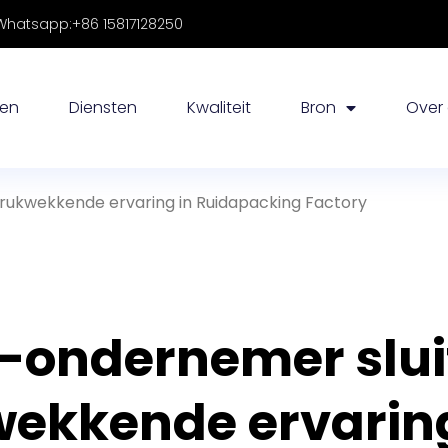
hatsapp:+86 15817128250
nen
Diensten
Kwaliteit
Bron
Over
rukwekkende ervaring in Ruidapacking Factory
ondernemer slui
wekkende ervarin