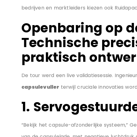
technicuskosten voor afzonderlijke machines (
“Zie die klanten?” Emmy wees naar een muur 
van Sinopharm, Guangzhou Far. Bezit, USPhar
bedrijven en marktleiders kiezen ook Ruidapack
Openbaring op de
Technische preci
praktisch ontwe
De tour werd een live validatiesessie. Ingeni
capsulevuller
terwijl cruciale innovaties wo