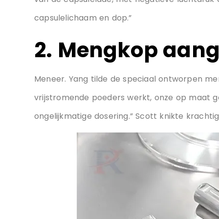
1. Servogestuurd
“Bekijk het capsule-afzonderlijke systeem,” G
van de capsulelade, met negatieve luchtdruk 
capsulelichaam en dop.”
2. Mengkop aan
Meneer. Yang tilde de speciaal ontworpen me
vrijstromende poeders werkt, onze op maa
ongelijkmatige dosering.” Scott knikte krachti