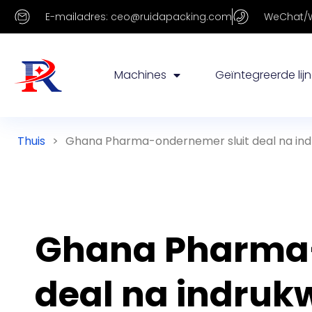
E-mailadres: ceo@ruidapacking.com
WeChat/W
Machines
Geïntegreerde lij
Thuis
>
Ghana Pharma-ondernemer sluit deal na ind
Ghana Pharma-
deal na indruk