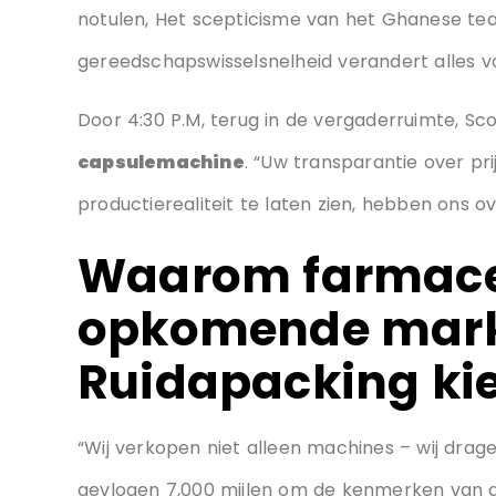
Tijdens de demonstratie, Scott heeft een vide
Yang de vulgewichten aanpaste voor verschil
notulen, Het scepticisme van het Ghanese tea
gereedschapswisselsnelheid verandert alles voo
Door 4:30 P.M, terug in de vergaderruimte, 
capsulemachine
. “Uw transparantie over pri
productierealiteit te laten zien, hebben ons o
Waarom farmaceu
opkomende mark