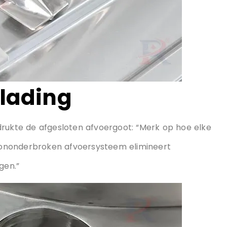
tlading
drukte de afgesloten afvoergoot: “Merk op hoe elke
ns ononderbroken afvoersysteem elimineert
gen.”