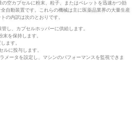
量の空カプセルに粉末
、粒子、
またはペレットを迅速かつ効
な全自動装置です
。
これらの機械は主に医薬品業界の大量生産
ントの内訳は次のとおりです
。
保管し
、
カプセルホッパーに供給します
。
粉末を保持します
。
置します
。
セルに投与します
。
ラメータを設定し
、
マシンのパフォーマンスを監視できま