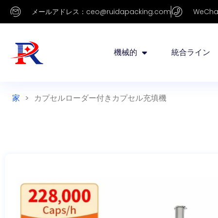
メールアドレス：ceo@ruidapacking.com
WeChat
機械的
統合ライン
家
>
カプセルローダー付きカプセル充填機