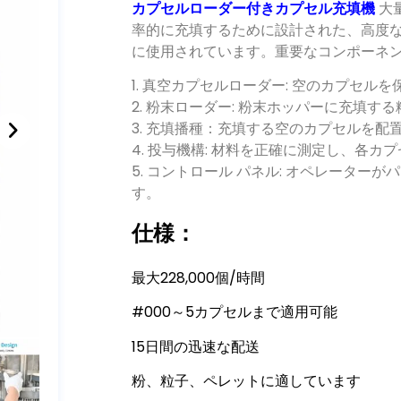
カプセルローダー付きカプセル充填機
大
率的に充填するために設計された
、
高度
に使用されています
。
重要なコンポーネ
1.
真空カプセルローダー
:
空のカプセルを
2.
粉末ローダー
:
粉末ホッパーに充填する
3.
充填播種
：
充填する空のカプセルを配
4.
投与機構
:
材料を正確に測定し
、
各カプ
5.
コントロール パネル
:
オペレーターがパ
す
。
仕様：
最大228,000個/時間
#000～5カプセルまで適用可能
15日間の迅速な配送
粉、粒子、ペレットに適しています