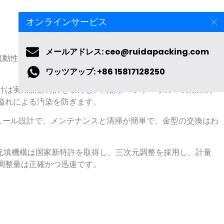
オンラインサービス
メールアドレス: ceo@ruidapacking.com
流動性の悪い材料に適した新しいタイプの空気充填を採用して
ワッツアップ: +86 15817128250
計は実用新案特許を取得し
、内部ターンテーブルへの粉末の
溢れによる汚染を防ぎます。
ュール設計で
、メンテナンスと清掃が簡単で、金型の交換はわ
 の充填機構は国家新特許を取得し
、三次元調整を採用し、計量
調整量は正確かつ迅速です。