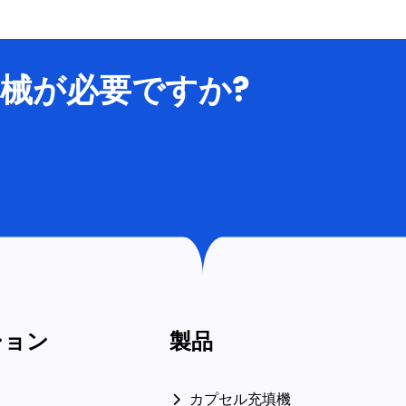
械が必要ですか?
ション
製品
カプセル充填機