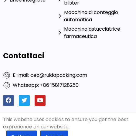
Macchina di conteggio
automatica
Macchina astucciatrice
farmaceutica
Contattaci
E-mail: ceo@ruidapacking.com
Whatsapp: +86 15817128250
This website uses cookies to ensure you get the best
© 2024 Ruida Packing
Link utili:
Imballaggio ricco
|
Machinery Co., Ltd. Tutti i diritti
Produttori di macchine per il
exprerience on our website.
riservati. |
Informativa sulla
riempimento di capsule