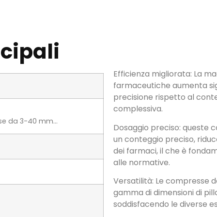
cipali
Efficienza migliorata: La m
farmaceutiche aumenta sign
precisione rispetto al cont
complessiva.
se da 3-40 mm…
Dosaggio preciso: queste c
un conteggio preciso, riduc
dei farmaci, il che è fonda
alle normative.
Versatilità: Le compresse 
gamma di dimensioni di pillo
soddisfacendo le diverse e