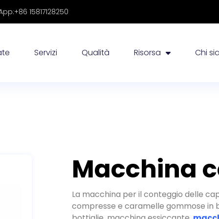
pp:+86 15817128250
ate
Servizi
Qualità
Risorsa
Chi s
Macchina c
La macchina per il conteggio delle caps
compresse e caramelle gommose in bott
bottiglie, macchina essiccante,
macch
alluminio ed etichettatrice per formar