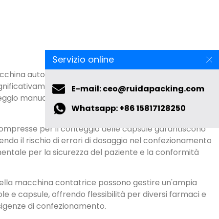
acchina automatica per il conteggio delle capsule
Servizio online
ificativamente la velocità di produzione e la
eggio manuale, miglioramento dell’efficienza operativa
E-mail: ceo@ruidapacking.com
Whatsapp: +86 15817128250
ompresse per il conteggio delle capsule garantiscono
endo il rischio di errori di dosaggio nel confezionamento
mentale per la sicurezza del paziente e la conformità
della macchina contatrice possono gestire un'ampia
le e capsule, offrendo flessibilità per diversi farmaci e
sigenze di confezionamento.