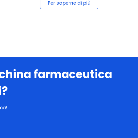
cchina farmaceutica
i?
ema!