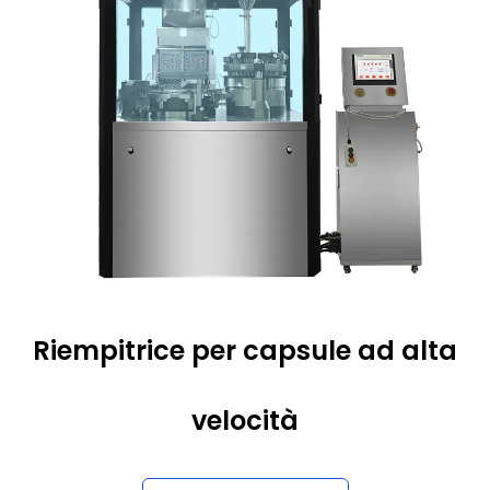
Riempitrice per capsule ad alta
velocità
Per saperne di più