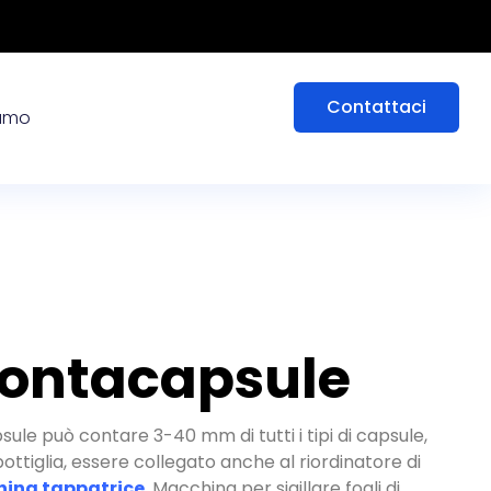
Contattaci
iamo
ontacapsule
ule può contare 3-40 mm di tutti i tipi di capsule,
iglia, essere collegato anche al riordinatore di
ina tappatrice
, Macchina per sigillare fogli di
e una linea di produzione di conserve. Le macchine