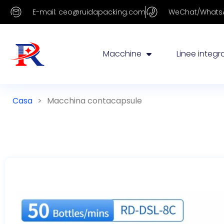
E-mail: ceo@ruidapacking.com
WeChat/WhatsA
Macchine
Linee integr
Casa
>
Macchina contacapsule