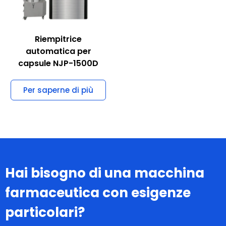
Riempitrice
automatica per
capsule NJP-1500D
Per saperne di più
Hai bisogno di una macchina
farmaceutica con esigenze
particolari?