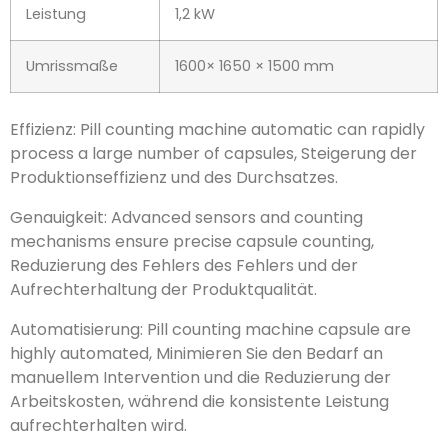
Stromspannung
380/220 V 50 Hz (anpassbar)
Leistung
1,2 kW
Umrissmaße
1600× 1650 × 1500 mm
Effizienz:
Die automatische Pillenzählmaschine kann
eine große Anzahl von Kapseln schnell verarbeiten
,
Steigerung der Produktionseffizienz und des
Durchsatzes.
Genauigkeit:
Fortschrittliche Sensoren und
Zählmechanismen sorgen für eine präzise
Kapselzählung
, Reduzierung des Fehlers des Fehlers
und der Aufrechterhaltung der Produktqualität.
Automatisierung:
Pillenzählmaschinenkapseln sind
hochautomatisiert
, Minimieren Sie den Bedarf an