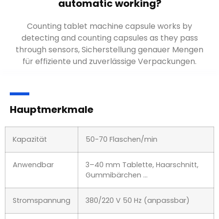
Wie die Tablettenzählmaschine
automatisch funktioniert
?
Das Zählen von Tablettenmaschinenkapseln
funktioniert durch das Erkennen und Zählen von
Kapseln, während sie durch Sensoren laufen
,
Sicherstellung genauer Mengen für effiziente und
zuverlässige Verpackungen.
Hauptmerkmale
Kapazität
50-70 Flaschen/min
Anwendbar
3–40 mm Tablette, Haarschnitt,
Gummibärchen …