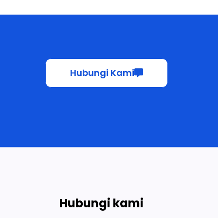
Hubungi Kami
Hubungi kami
Surel: ceo@ruidapacking.com