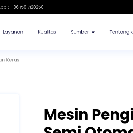
pp：+86 15817128250
Layanan
Kualitas
Sumber
Tentang 
an Keras
Mesin Peng
Semi Otoma