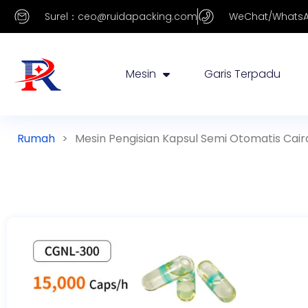
Surel：ceo@ruidapacking.com
WeChat/WhatsA
Mesin
Garis Terpadu
Rumah
>
Mesin Pengisian Kapsul Semi Otomatis Cair