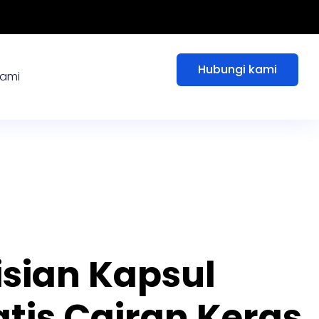
Hubungi kami
kami
isian Kapsul
tis Cairan Keras