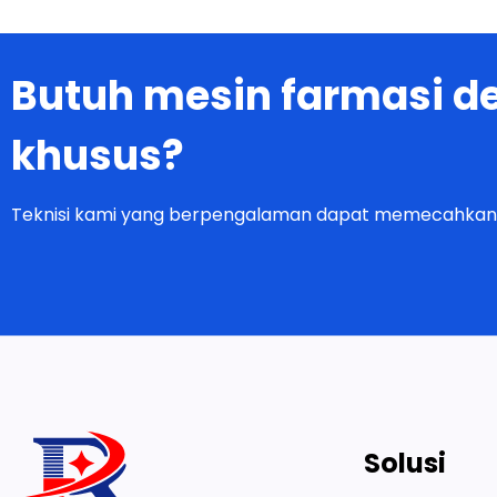
Butuh mesin farmasi 
khusus?
Teknisi kami yang berpengalaman dapat memecahkan
Solusi
Melayani