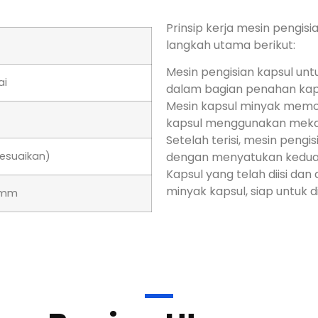
Prinsip kerja mesin pengis
langkah utama berikut
:
Mesin pengisian kapsul un
ai
dalam bagian penahan kap
Mesin kapsul minyak memo
kapsul menggunakan mekan
Setelah terisi,
mesin pengis
esuaikan)
dengan menyatukan kedua 
Kapsul yang telah diisi dan
minyak kapsul
, siap untuk 
0mm
Bagian Utama