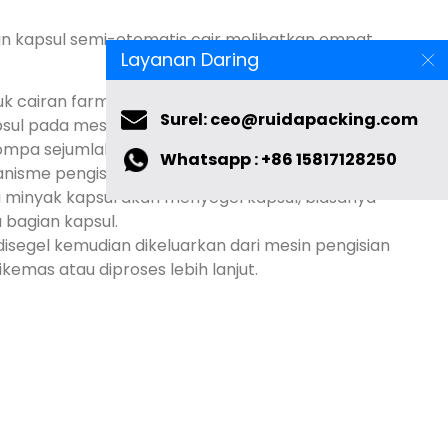
ian kapsul semi-otomatis cair melibatkan empat
Layanan Daring
tuk cairan farmasi menempatkan kapsul kosong ke
sul pada mesin
.
mpa sejumlah cairan yang tepat ke dalam setiap
Surel: ceo@ruidapacking.com
isme pengisian otomatis
.
Whatsapp : +86 15817128250
i minyak kapsul akan menyegel kapsul
,
biasanya
bagian kapsul
.
 disegel kemudian dikeluarkan dari mesin pengisian
dikemas atau diproses lebih lanjut.