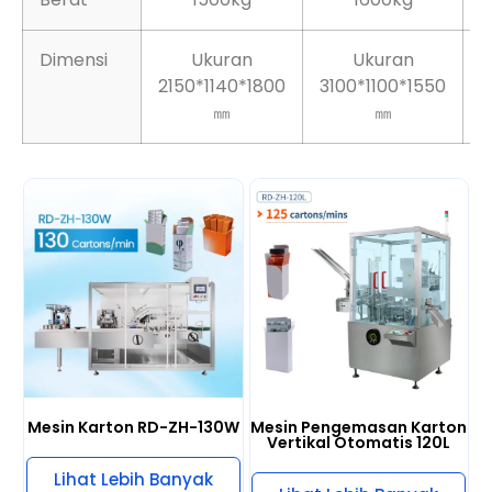
Berat
1500kg
1600kg
Dimensi
Ukuran
Ukuran
2150*1140*1800
3100*1100*1550
6
㎜
㎜
Mesin Karton RD-ZH-130W
Mesin Pengemasan Karton
Vertikal Otomatis 120L