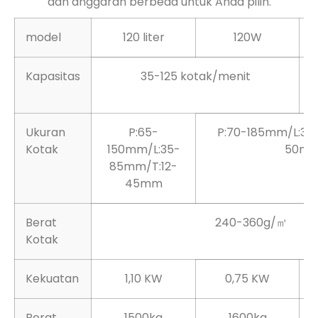
Berbagai macam model mesin dengan kapasitas
dan anggaran berbeda untuk Anda pilih.
model
120 liter
120W
Kapasitas
35-125 kotak/menit
Ukuran
P:65-
P:70-185mm/L:35
Kotak
150mm/L:35-
50m
85mm/T:12-
45mm
Berat
240-360g/㎡
Kotak
Kekuatan
1,10 KW
0,75 KW