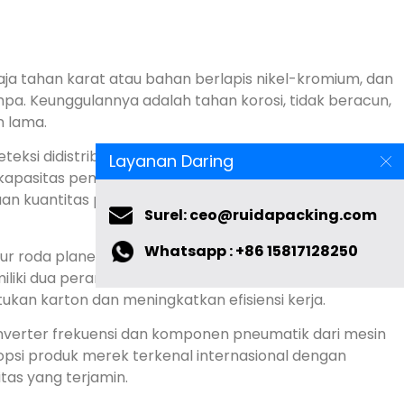
han lama.
 dan lainnya.
Layanan Daring
Surel: ceo@ruidapacking.com
Whatsapp : +86 15817128250