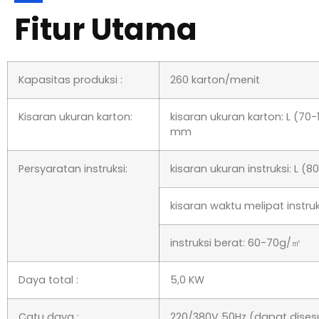
Fitur Utama
Kapasitas produksi :
260 karton/menit
Kisaran ukuran karton:
: L (70-180) * L (35-80) *
Persyaratan instruksi:
kisaran ukuran instruksi: 
kisaran waktu melipat instru
instruksi berat: 60-70g/㎡
Daya total :
5,0 KW
Catu daya :
220/380V 50Hz (dapat di