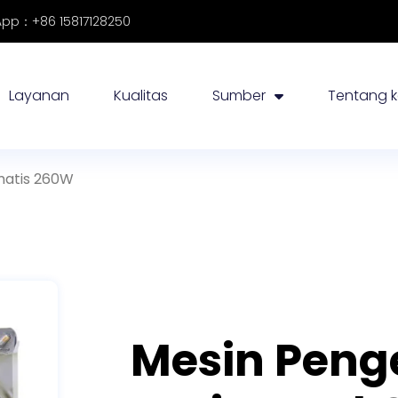
pp：+86 15817128250
Layanan
Kualitas
Sumber
Tentang 
matis 260W
Mesin Peng