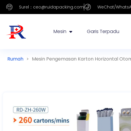
Surel：ceo@ruidapacking.com
WeChat/WhatsA
Mesin
Garis Terpadu
Rumah
>
Mesin Pengemasan Karton Horizontal Oto