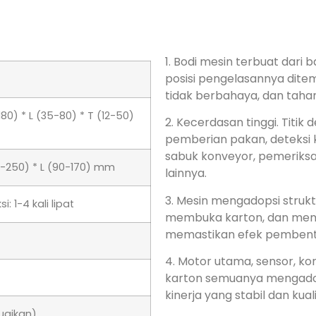
1.
,
.
, tidak beracun,
, dan ta
2. Kecerdasan tinggi.
,
,
,
,
,
,
3.
,
.
 T (12-50) mm
4.
, sensor,
.
L (80-250) * L (90-170) mm
5.
.
ksi: 1-4 kali lipat
6.
,
,
.
sesuaikan)