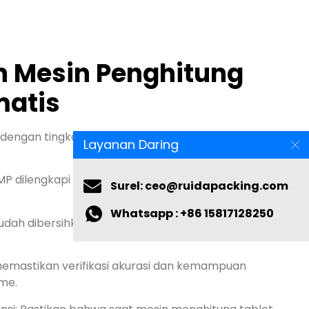
 Mesin Penghitung
matis
Layanan Daring
i dengan tingkat kesalahan minimal untuk berbagai
Surel: ceo@ruidapacking.com
 dilengkapi sistem tertutup yang tahan debu untuk
Whatsapp : +86 15817128250
h dibersihkan untuk perawatan dan sterilisasi yang
 memastikan verifikasi akurasi dan kemampuan
ime.