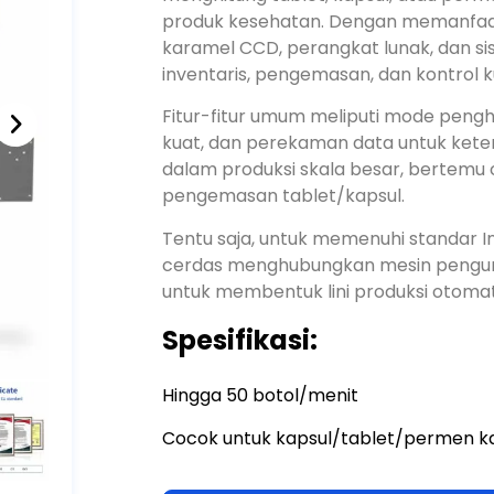
Mesin penghitung tablet otomatis 8 jal
menghitung tablet, kapsul, atau permen
produk kesehatan. Dengan memanfaatka
karamel CCD, perangkat lunak, dan 
inventaris, pengemasan, dan kontrol 
Fitur-fitur umum meliputi mode pengh
kuat, dan perekaman data untuk keterl
dalam produksi skala besar, bertemu
pengemasan tablet/kapsul.
Tentu saja, untuk memenuhi standar In
cerdas menghubungkan mesin pengurai
untuk membentuk lini produksi otomat
Spesifikasi:
Hingga 50 botol/menit
Cocok untuk kapsul/tablet/permen 