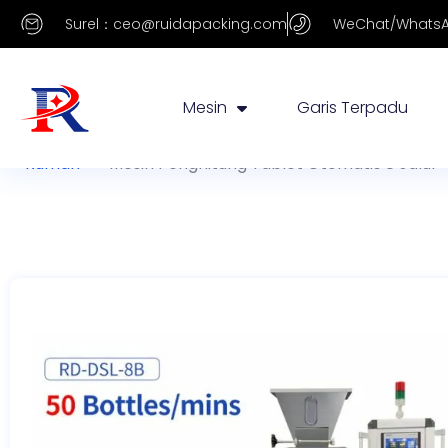
Surel：ceo@ruidapacking.com
WeChat/WhatsA
Mesin
Garis Terpadu
Rumah
>
Mesin Penghitung Tablet Otomatis 8 Jalur