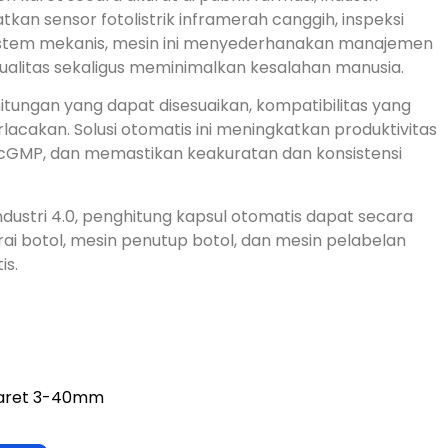
ur adalah mesin presisi tinggi yang dirancang untuk
 karet secara akurat di pabrik farmasi, industri
n sensor fotolistrik inframerah canggih, inspeksi
sistem mekanis, mesin ini menyederhanakan manajemen
kualitas sekaligus meminimalkan kesalahan manusia.
itungan yang dapat disesuaikan, kompatibilitas yang
acakan. Solusi otomatis ini meningkatkan produktivitas
 cGMP, dan memastikan keakuratan dan konsistensi
dustri 4.0, penghitung kapsul otomatis dapat secara
 botol, mesin penutup botol, dan mesin pelabelan
is.
karet 3-40mm