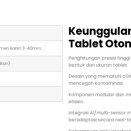
Keunggulan
Tablet Oto
ermen karet 3-40mm…
Penghitungan presisi tingg
ikan)
bentuk dan ukuran tablet.
Desain yang mematuhi cGMP
mencegah kontaminasi.
Komponen modular dan muda
efisien.
Integrasi AI/multi-sensor
beradaptasi secara real-t