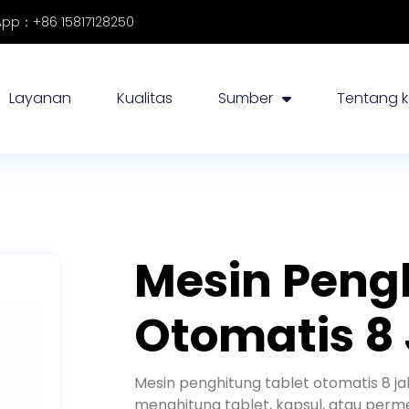
pp：+86 15817128250
Layanan
Kualitas
Sumber
Tentang 
Mesin Peng
Otomatis 8 