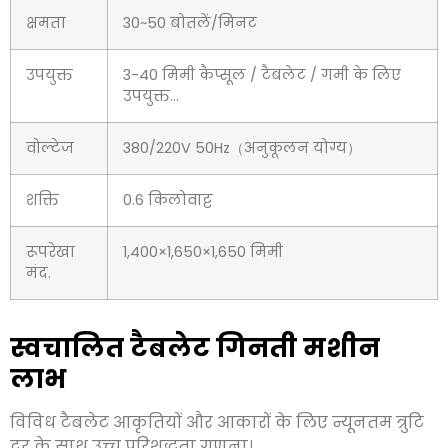
क्षमता
30~50 बोतलें/मिनट
उपयुक्त
3-40 मिमी कैप्सूल / टैबलेट / गमी के लिए
उपयुक्त…
वोल्टेज
380/220V 50Hz（अनुकूलन योग्य）
शक्ति
0.6 किलोवाट्ट
रूपरेखा
1,400×1,650×1,650 मिमी
मंद.
स्वचालित टैबलेट गिनती मशीन
लाभ
विविध टैबलेट आकृतियों और आकारों के लिए न्यूनतम त्रुटि
दर के साथ उच्च परिशुद्धता गणना।