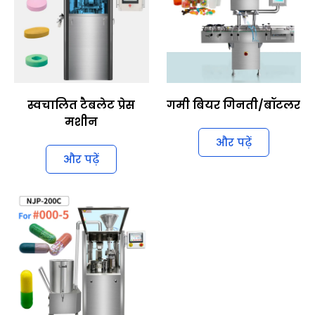
स्वचालित टैबलेट प्रेस
गमी बियर गिनती/बॉटलर
मशीन
और पढ़ें
और पढ़ें