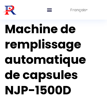
Français
Lignes intégrées
Prestations de service
À propos de nous
Machine de
remplissage
automatique
de capsules
NJP-1500D