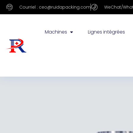
Courriel : ceo@ruidapacking.com
WeChat/What
Machines
Lignes intégrées