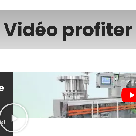
Vidéo profiter
e
est
s