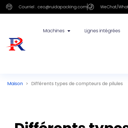
Courriel : ceo@ruidapacking.com
WeChat/What
Machines
Lignes intégrées
Maison
>
Différents types de compteurs de pilules