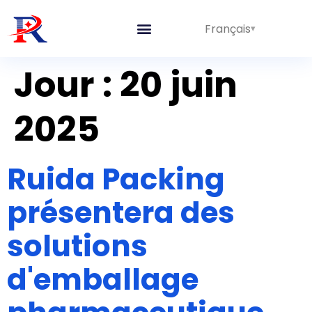
Français
Lignes intégrées
Prestations de service
À propos de nous
Jour :
20 juin
2025
Ruida Packing
présentera des
solutions
d'emballage