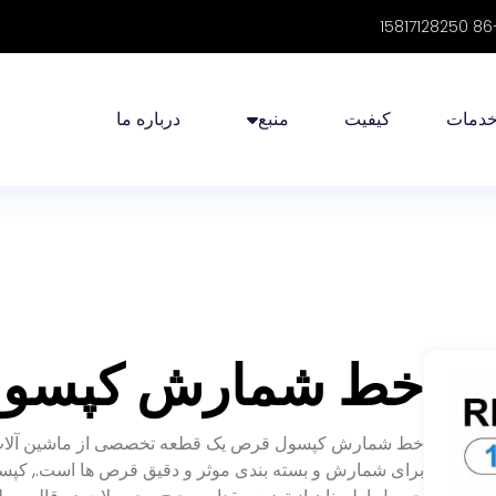
دمات
کیفیت
منبع
درباره ما
خط شمارش کپسول
خط شمارش کپسول قرص یک قطعه تخصصی از ماشین آلات مور
برای شمارش و بسته بندی موثر و دقیق قرص ها است., کپسو