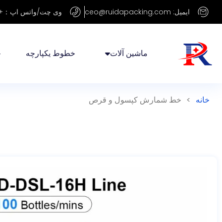
ایمیل: ceo@ruidapacking.com
وی چت/واتس اپ：+86 15817128250
ماشین آلات
خطوط یکپارچه
خ
خانه
>
خط شمارش کپسول و قرص