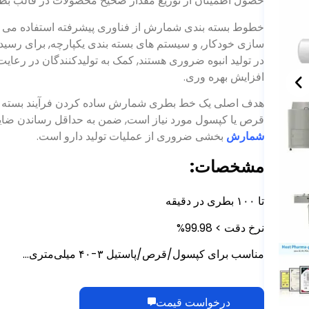
حصول اطمینان از توزیع مقدار صحیح محصولات در قالب بطری
خطوط بسته بندی شمارش از فناوری پیشرفته استفاده می ک
سازی خودکار, و سیستم های بسته بندی یکپارچه, برای رسیدن 
در تولید انبوه ضروری هستند, کمک به تولیدکنندگان در رعای
افزایش بهره وری.
هدف اصلی یک خط بطری شمارش ساده کردن فرآیند بسته بندی
قرص یا کپسول مورد نیاز است, ضمن به حداقل رساندن ضای
شمارش
بخشی ضروری از عملیات تولید دارو است.
مشخصات:
تا ۱۰۰ بطری در دقیقه
نرخ دقت > 99.98%
مناسب برای کپسول/قرص/پاستیل ۳-۴۰ میلی‌متری…
درخواست قیمت