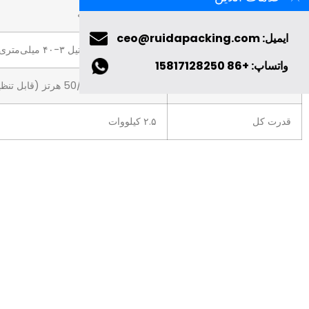
ظرفیت تولید
۱۰۰ بطری در دقیقه
ایمیل: ceo@ruidapacking.com
هدف قابل اجرا
قرص، کپسول، پاستیل ۳-۴۰ میلی‌متری…
واتساپ: +86 15817128250
قدرت
380/220 ولت 50/60 هرتز (قابل تنظیم)
قدرت کل
۲.۵ کیلووات