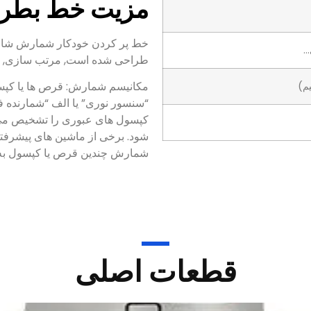
مزیت خط بطری
خط پر کردن خودکار شمارش شامل
طراحی شده است, مرتب سازی, و 
مکانیسم شمارش: قرص ها یا کپسو
“سنسور نوری” یا الف “شمارنده ف
کپسول های عبوری را تشخیص می د
شود. برخی از ماشین های پیشرفته
شمارش چندین قرص یا کپسول به
قطعات اصلی