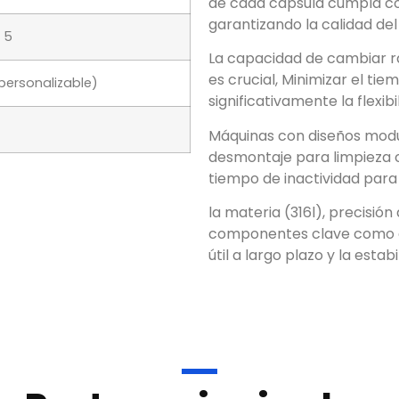
de cada cápsula cumpla co
garantizando la calidad del
, 5
La capacidad de cambiar r
es crucial, Minimizar el tie
personalizable)
significativamente la flexibi
Máquinas con diseños modula
desmontaje para limpieza 
tiempo de inactividad para 
la materia (316l), precisió
componentes clave como el
útil a largo plazo y la esta