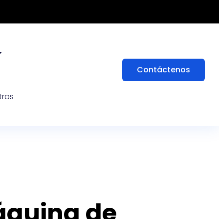
Contáctenos
tros
áquina de