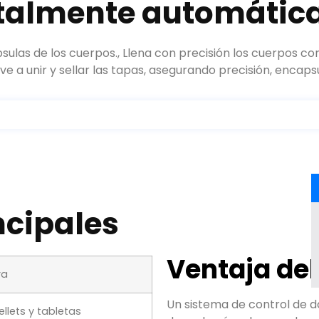
talmente automátic
sulas de los cuerpos., Llena con precisión los cuerpos c
elve a unir y sellar las tapas, asegurando precisión, encaps
ncipales
Ventaja del
ra
Un sistema de control de d
ellets y tabletas