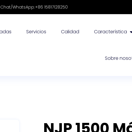
Chat/WhatsApp:+86 15817128250
radas
Servicios
Calidad
Característica
Sobre noso
NJP 1500 M