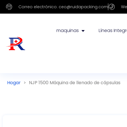
Correo electrónico: ceo@ruidapacking.com
We
maquinas
Líneas Integ
Hogar
>
NJP 1500 Máquina de llenado de cápsulas