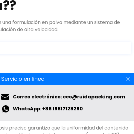
a??
on una formulación en polvo mediante un sistema de
ulación de alta velocidad.
Servicio en línea
Correo electrónico: ceo@ruidapacking.com
WhatsApp: +86 15817128250
 llenador de cápsulas
osis preciso garantiza que la uniformidad del contenido