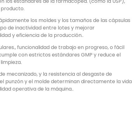
n los estándares de la farmacopea. (como la USP),
 producto.
ápidamente los moldes y los tamaños de las cápsulas
mpo de inactividad entre lotes y mejorar
lidad y eficiencia de la producción..
res., funcionalidad de trabajo en progreso, o fácil
cumple con estrictos estándares GMP y reduce el
limpieza.
n de mecanizado, y la resistencia al desgaste de
 punzón y el molde determinan directamente la vida
bilidad operativa de la máquina..