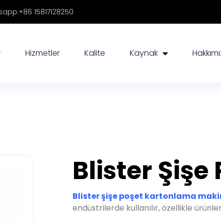
app:+86 15817128250
r
Hizmetler
Kalite
Kaynak
Hakkım
Blister Şişe
Blister şişe poşet kartonlama maki
endüstrilerde kullanılır, özellikle ürünl
Ambalaj Tabletleri, Kapsüller, ve Şişel
makineleri kullanılır, şişe, ve diğer far