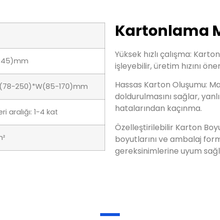
Kartonlama M
Yüksek hızlı çalışma: Karton
2-45)mm
işleyebilir, üretim hızını ön
Hassas Karton Oluşumu: Maki
ğı:L(78-250)*W(85-170)mm
doldurulmasını sağlar, yanlı
hatalarından kaçınma.
i aralığı: 1-4 kat
Özelleştirilebilir Karton Bo
m²
boyutlarını ve ambalaj forma
gereksinimlerine uyum sağ
Ana Parçalar