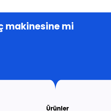
laç makinesine mi
r
Ürünler