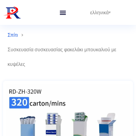
ελληνικά
Ολοκληρωμένες Γραμμές
Σπίτι
>
Συσκευασία συσκευασίας φακελάκι μπουκαλιού με
κυψέλες