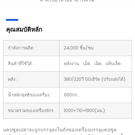
คุณสมบัติหลัก
กำลังการผลิต :
24,000 ชิ้น/ชม.
สินค้าที่ใช้ได้ :
พลังงาน、เม็ด、เม็ด、แท็บเล็ต
พลัง :
380/220วี 50เฮิร์ต (ปรับแต่งได้)
น้ำหนักสุทธิของเครื่อง :
600กก.
ขนาดรวมของเครื่องจักร
1000×710×1900(มม.)
แคปซูลเปล่าจะถูกบรรจุลงในถังของเครื่องบรรจุแคปซูล