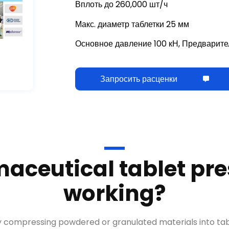
Макс. диаметр таблетки 25 мм
Основное давление 100 кН, Предварите
Запросить расценки
maceutical tablet pr
working
?
compressing powdered or granulated materials into table
dies
.