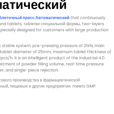
блеточный пресс Автоматический
that continuously
und tablets
, таблетки специальной формы,
two-layers
s specially designed for customers with large production
ic stable system
,
pre-pressing pressure of 21KN
,
main
ablet diameter of 25mm
,
maximum tablet thickness of
0pcs/h
.
It is an intelligent product of the Industrial
4.0
ustment of powder filling volume
,
real-time pressure
er
,
and single-piece rejection
.
сового производства в фармацевтической
нный, пищевые и другие предприятия.
meets GMP