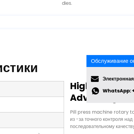
истики
Обслуживание о
High Speed T
Электронная
Advantage
WhatsApp: +
Pill press machine rotary t
из -за точного контроля над
последовательному качеств
идуальному заказу)
Pill press mold tablet pre
dosing and compression
, 