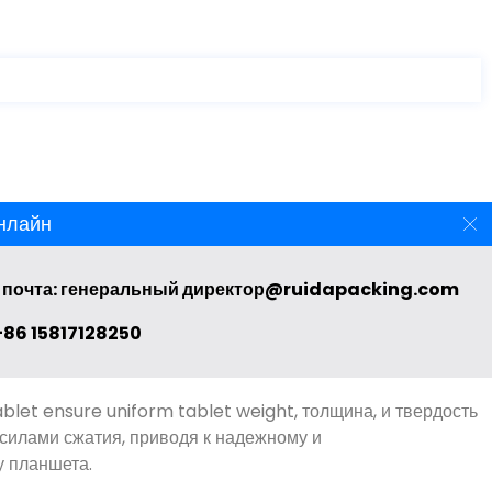
нлайн
ablet Press Machien
 почта: генеральный директор@ruidapacking.com
86 15817128250
ablet ensure uniform tablet weight
, толщина, и твердость
 силами сжатия, приводя к надежному и
у планшета.
ss machine minimize material wastage through accurate
способствуя экономической эффективности в производстве.