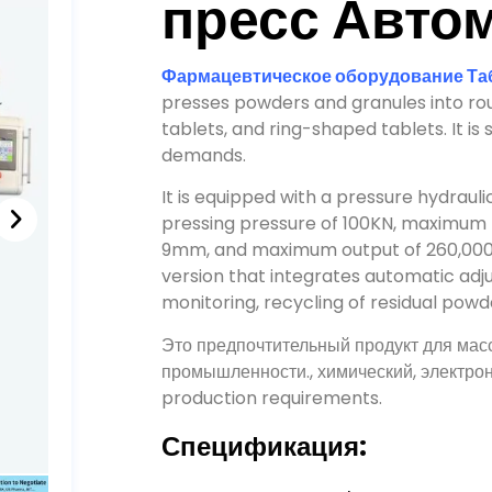
Фармацевтическое оборудование Та
presses powders and granules into ro
tablets
,
and ring-shaped tablets
.
It i
demands
.
It is equipped with a pressure hydraul
pressing pressure of 100KN
,
maximum t
9mm
,
and maximum output of 260,00
version that integrates automatic adj
monitoring
,
recycling of residual powd
Это предпочтительный продукт для мас
промышленности., химический, электро
production requirements
.
Спецификация:
Вплоть до 260,000 шт/ч