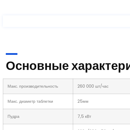
Основные характер
Макс. производительность
260 000 шт/час
Макс. диаметр таблетки
25мм
Пудра
7,5 кВт
Напряжение
220В/380В 50Гц (по индив