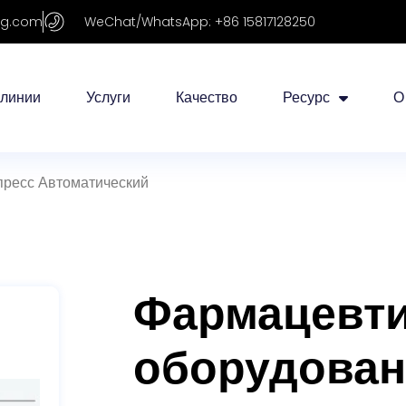
ing.com
WeChat/WhatsApp: +86 15817128250
 линии
Услуги
Качество
Ресурс
О
пресс Автоматический
Фармацевти
оборудован
пресс Авто