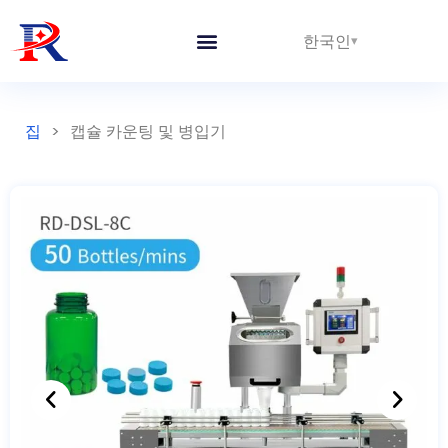
한국인
집
>
캡슐 카운팅 및 병입기