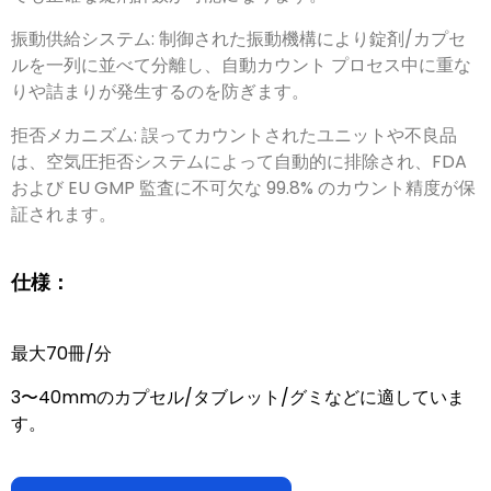
振動供給システム
:
制御された振動機構により錠剤/カプセ
ルを一列に並べて分離し
、
自動カウント プロセス中に重な
りや詰まりが発生するのを防ぎます
。
拒否メカニズム
:
誤ってカウントされたユニットや不良品
は
、
空気圧拒否システムによって自動的に排除され
、
FDA
および EU GMP 監査に不可欠な
99.8%
のカウント精度が保
証されます
。
仕様：
最大70冊/分
3〜40mmのカプセル/タブレット/グミなどに適していま
す。