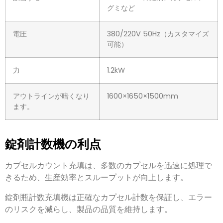
グミなど
電圧
380/220V 50Hz（カスタマイズ
可能）
力
1.2kW
アウトラインが暗くなり
1600×1650×1500mm
ます。
錠剤計数機の利点
カプセルカウント充填は
、
多数のカプセルを迅速に処理で
きるため
、
生産効率とスループットが向上します
。
錠剤瓶計数充填機は正確なカプセル計数を保証し
、エラー
のリスクを減らし、製品の品質を維持します。