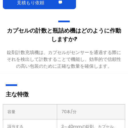
見積もり依頼
カプセルの計数と瓶詰め機はどのように作動
しますか
?
錠剤計数充填機は
、
カプセルがセンサーを通過する際に
それを検出して計数することで機能し
、効率的で信頼性
の高い包装のために正確な数量を確保します。
主な特徴
容量
70本/分
該当する
3～40mmの錠剤、カプセル、