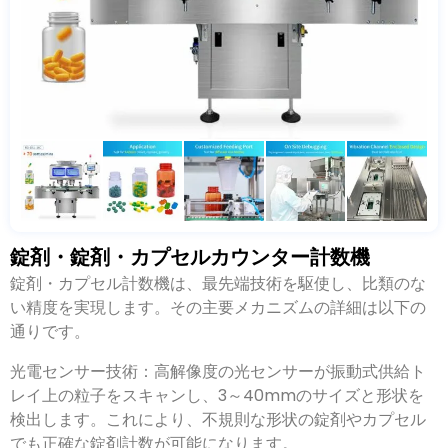
錠剤・錠剤・カプセルカウンター計数機
錠剤・カプセル計数機は
、
最先端技術を駆使し
、比類のな
い精度を実現します。
その主要メカニズムの詳細は以下の
通りです
。
光電センサー技術：
高解像度の光センサーが振動式供給ト
レイ上の粒子をスキャンし
、3
～40mmのサイズと形状を
検出します
。これにより、
不規則な形状の錠剤やカプセル
でも正確な錠剤計数が可能になります
。