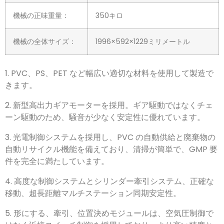
機械の正味重量：
350
キロ
機械の全体サイズ：
1996
×592×1229ミリメートル
1. PVC、PS、
PET など幅広い適切な材料を使用して製造で
きます
。
2.
新型高出力ギアモーターを採用
。
ギア駆動ではなくチェ
ーン駆動のため
、
騒音が少なく安定性に優れています
。
3.
光電制御システムを採用し
、
PVC の自動供給と廃棄物の
自動リサイクル機能を備えており
、清掃が簡単で、
GMP 要
件を完全に満たしています
。
4.
高度な制御システムとシリンダー牽引システム
、
正確な
移動
、
超長距離マルチステーション同期安定性
。
5. 形にする、
トラクション
、
位置決めモジュールは
、
空気