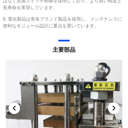
圧制御ではなく近接スイッチ制御を採用しており
、
より高
い精度と長寿命を実現しています
。
6.
電化製品は有名ブランド製品を採用し
、
メンテナンスに
便利なモジュール設計に重点を置いています
。
主要部品