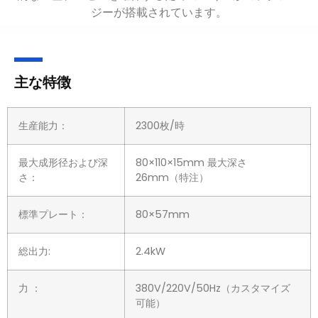
ジーが搭載されています。
主な特徴
生産能力：
2300
個/時間
最大成形径および深
80×110×15mm 最大深さ
さ：
26mm（特注）
標準プレート：
80×57mm
総出力:
2.4kW
力 ：
380V/220V/50Hz（カスタマイズ
可能）