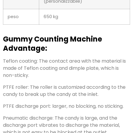
(personalizzabile)
peso
650 kg
Gummy Counting Machine
Advantage
:
Teflon coating
:
The contact area with the material is
made of Teflon coating and dimple plate
,
which is
non-sticky
.
PTFE roller
:
The roller is customized according to the
candy to break up the candy at the inlet
.
PTFE discharge port
:
larger
,
no blocking
,
no sticking
.
Pneumatic discharge
:
The candy is large
,
and the
discharge port vibrates to discharge the material
,
which is not easy to be blocked at the outlet
.