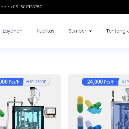
pp：+86 15817128250
Layanan
Kualitas
Sumber
Tentang 