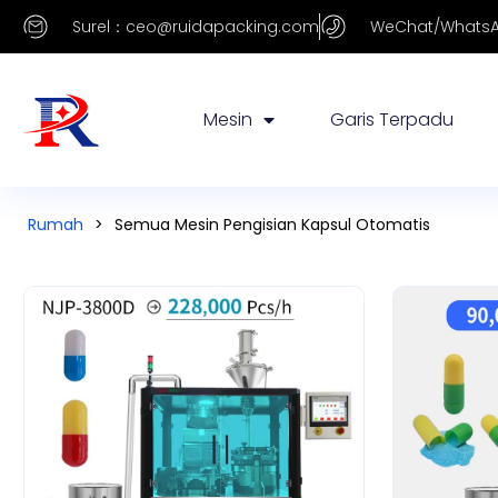
Surel：ceo@ruidapacking.com
WeChat/WhatsA
Mesin
Garis Terpadu
Rumah
>
Semua Mesin Pengisian Kapsul Otomatis