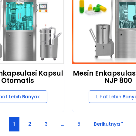
nkapsulasi Kapsul
Mesin Enkapsulas
Otomatis
NJP 800
ihat Lebih Banyak
Lihat Lebih Bany
1
2
3
…
5
Berikutnya "