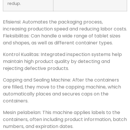
Garis luarnya
Ukuran 1300×1950×1800mm
redup.
Efisiensi:
Mengotomatiskan proses pengemasan
,
meningkatkan kecepatan produksi dan mengurangi
biaya tenaga kerja
.
Fleksibilitas:
Dapat menangani berbagai ukuran dan
bentuk tablet
,
serta jenis wadah yang berbeda
.
Kontrol Kualitas:
Sistem inspeksi terintegrasi
membantu menjaga kualitas produk yang tinggi
dengan mendeteksi dan menolak produk cacat
.
Mesin Pembatas dan Penyegel
:
Setelah wadah terisi
,
mereka pindah ke mesin capping
,
yang secara
otomatis menempatkan dan mengamankan tutup
wadah
.
Mesin pelabelan:
Mesin ini menerapkan label pada