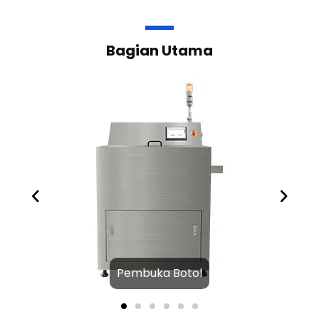
wadah
,
sering kali menyertakan informasi produk
,
nomor batch
,
dan tanggal kedaluwarsa
.
Bagian Utama
Pembuka Botol