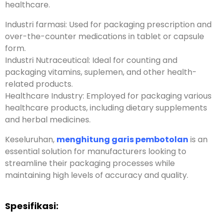
nutraceutical,
dan kesehatan
.
Industri farmasi:
Digunakan untuk mengemas obat
resep dan obat bebas dalam bentuk tablet atau
kapsul
.
Industri Nutraceutical:
Ideal untuk menghitung dan
mengemas vitamin
, suplemen,
dan produk-produk
kesehatan lainnya
.
Industri Kesehatan
:
Digunakan untuk mengemas
berbagai produk kesehatan
,
termasuk suplemen
makanan dan obat-obatan herbal
.
Keseluruhan,
menghitung garis pembotolan
adalah
solusi penting bagi produsen yang ingin
menyederhanakan proses pengemasan mereka
dengan tetap menjaga tingkat akurasi dan kualitas
yang tinggi
.
Spesifikasi: