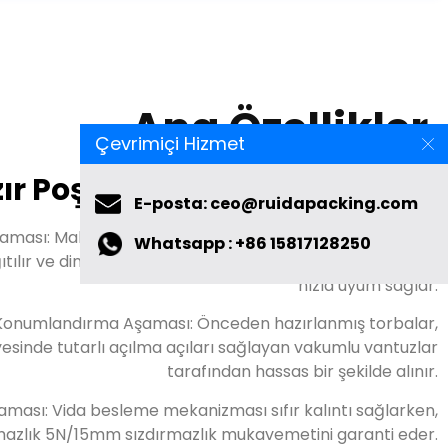
Ana Özellikler
ır Poşet Paketleme Makinesi
Çevrimiçi Hizmet
şaması: Malzemeler titreşimli bir plaka aracılığıyla tartım
E-posta: ceo@ruidapacking.com
ğıtılır ve dinamik kombinasyon algoritması hedef ağırlığa
Whatsapp : +86 15817128250
hızla uyum sağlar.
Konumlandırma Aşaması: Önceden hazırlanmış torbalar,
ayesinde tutarlı açılma açıları sağlayan vakumlu vantuzlar
tarafından hassas bir şekilde alınır.
aması: Vida besleme mekanizması sıfır kalıntı sağlarken,
ırmazlık 5N/15mm sızdırmazlık mukavemetini garanti eder.