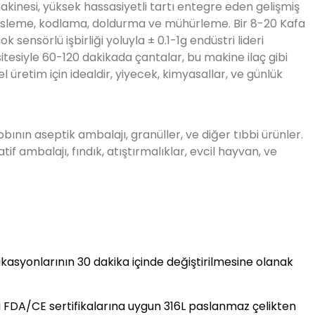
 sensörlü işbirliği yoluyla ± 0.1-1g endüstri lideri
tesiyle 60-120 dakikada çantalar, bu makine ilaç gibi
l üretim için idealdir, yiyecek, kimyasallar, ve günlük
bının aseptik ambalajı, granüller, ve diğer tıbbi ürünler.
atif ambalajı, fındık, atıştırmalıklar, evcil hayvan, ve
fikasyonlarının 30 dakika içinde değiştirilmesine olanak
FDA/CE sertifikalarına uygun 316L paslanmaz çelikten