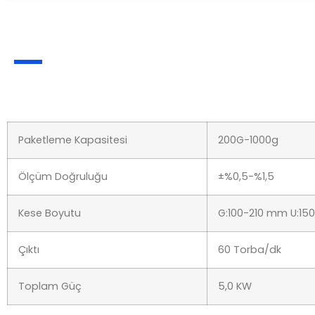
Paketleme Kapasitesi
200G-1000g
Ölçüm Doğruluğu
±%0,5-%1,5
Kese Boyutu
G:100-210 mm U:1
Çıktı
60 Torba/dk
Toplam Güç
5,0 KW