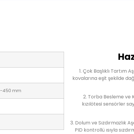
Haz
1. Çok Başlıklı Tartım A
kovalarına eşit şekilde da
50-450 mm
2. Torba Besleme ve 
kızılötesi sensörler s
3. Dolum ve Sızdırmazlık Aş
PID kontrollü ısıyla sızd