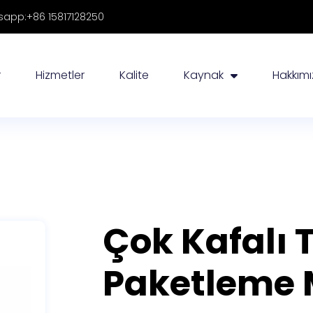
app:+86 15817128250
r
Hizmetler
Kalite
Kaynak
Hakkım
Çok Kafalı 
Paketleme 
Çok başlı tartı ile çantalı paketleme m
bir ambalaj çözümüdür, Akıllı Çanta 