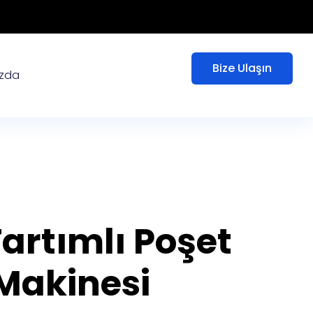
Bize Ulaşın
ızda
Tartımlı Poşet
Makinesi
akinesi, yüksek hassasiyetli tartı entegre eden gelişmiş
Besleme, kodlama, doldurma ve mühürleme. Bir 8-20 Kafa