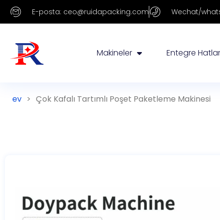
E-posta: ceo@ruidapacking.com
Wechat/whats
Makineler
Entegre Hatla
ev
>
Çok Kafalı Tartımlı Poşet Paketleme Makinesi