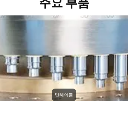
주요 부품
턴테이블