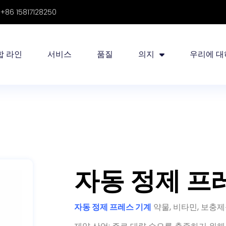
86 15817128250
합 라인
서비스
품질
의지
우리에 대
자동 정제 프
자동 정제 프레스 기계
약물, 비타민, 보충