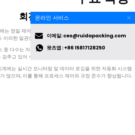
회전식 태블릿 프레스의 장점
온라인 서비스
스에는 정밀 제어 시스템이 장착되어 있어 균일한 정제 무게, 크기
이메일: ceo@ruidapacking.com
. 이러한 일관성은 제품 품질을 향상시키고 불량률을 낮춥니다.
왓츠앱 : +86 15817128250
스 중 다수는 자동 윤활, 폐기물 배출, 압력 모니터링과 같은 기능
 갖추고 있어 수동 개입을 줄이고 운영 효율성을 향상시킵니다.
 기계에는 실시간 모니터링 및 데이터 로깅을 위한 자동화 시스템
가 많으며, 이를 통해 프로세스 제어와 규정 준수가 향상됩니다.