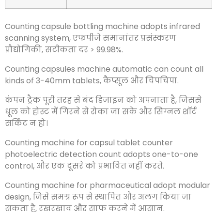
काउंटिंग कैप्सूल बॉटलिंग मशीन इन्फ्रारेड स्कैनिंग सिस्टम
को अपनाती है
, एफपीजे समानांतर प्रसंस्करण प्रौद्योगिकी,
सटीकता दर > 99.98%.
कैप्सूल गिनती मशीन स्वचालित सभी प्रकार की 3-40 मिमी
टैबलेट की गिनती कर सकती है
, कैप्सूल और चिपचिपा.
कंपन ट्रैक पूरी तरह से बंद डिजाइन को अपनाता है, जिससे
धूल को होस्ट में गिरने से रोका जा सके और सिग्नल शॉर्ट
सर्किट न हो।
कैप्सूल टैबलेट काउंटर फोटोइलेक्ट्रिक डिटेक्शन काउंट के
लिए काउंटिंग मशीन एक-से-एक नियंत्रण को अपनाती है
,
और एक दूसरे को प्रभावित नहीं करते.
फार्मास्युटिकल के लिए काउंटिंग मशीन मॉड्यूलर डिज़ाइन
अपनाती है
, जिसे समग्र रूप से स्थापित और अलग किया जा
सकता है, रखरखाव और साफ करने में आसान.