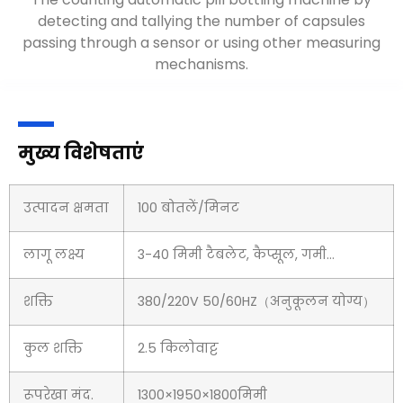
उपयोग करके कैप्सूल की संख्या का पता लगाकर और
मिलान करके स्वचालित गोली बॉटलिंग मशीन की
गिनती
.
मुख्य विशेषताएं
उत्पादन क्षमता
100 बोतलें/मिनट
लागू लक्ष्य
3-40 मिमी टैबलेट, कैप्सूल, गमी...
शक्ति
380/220V 50/60HZ（अनुकूलन योग्य）
कुल शक्ति
2.5 किलोवाट्ट
रूपरेखा मंद.
1300×1950×1800मिमी