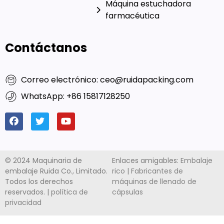
Servicio
Máquina llenadora de
cápsulas
Calidad
Máquina prensadora de
Característica
tabletas
Sobre nosotros
Máquina de embalaje blíster
Líneas
Máquina de conteo
integradas
automático
Máquina estuchadora
farmacéutica
Contáctanos
Correo electrónico: ceo@ruidapacking.com
WhatsApp: +86 15817128250