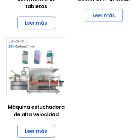
Máquina prensadora
Máquina de embalaje
automática de
blíster DPH-270Max
tabletas
Leer más
Leer más