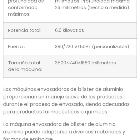
Diámetro y
250 incógnita 160 incógnita 15
profundidad de
milímetros. Profundidad máxima:
conformado
26 milímetros (hecho a medida).
máximos:
Potencia total:
6,0 kilovatios
Fuerza :
380/220 V/50Hz (personalizable)
Tamaño total
3500×740×1680 milímetros
de la máquina:
Las máquinas envasadoras de blíster de aluminio
proporcionan un manejo suave de los productos
durante el proceso de envasado
,
siendo adecuadas
para productos farmacéuticos o químicos
.
La máquina envasadora de blíster de aluminio-
aluminio puede adaptarse a diversos materiales y