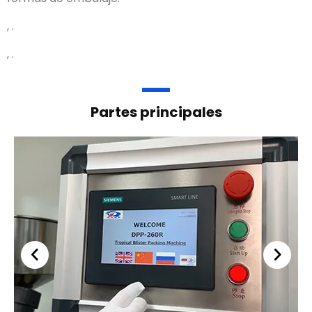
formas de embalaje
.
Las máquinas envasadoras de blíster de aluminio son
relativamente fáciles de mantener y limpiar
,
lo que
reduce el tiempo de inactividad y aumenta la
eficiencia de la producción
.
Las máquinas envasadoras de blíster ofrecen un
sellado preciso y consistente debido a su aplicación
de calor controlada y localizada
,
lo que garantiza la
integridad y la calidad del producto durante el
envasado
.
Partes principales